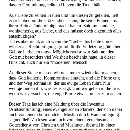
dass er Gott mit ungeteiltem Herzen die Treue hält.
Aus Liebe zu seinen Frauen und um diesen zu gefallen, ließ
er sich aber auf die Götzendienste ein, die seine Frauen aus
ihren Heimatländern mitgebracht hatten. Salomo handelte,
wohlgemerkt, aus Liebe, und das müsste doch eigentlich alles
entschuldigen?
Tut es aber nicht, auch wenn die "Liebe" bis heute immer
wieder als Rechtfertigungsgrund für die Verletzung göttlicher
Gebote herhalten muss. Möglicherweise war Salomo, den
Gott mit besonders viel Weisheit beschenkt hatte, in dieser
Hinsicht, auch nur ein "moderner" Mensch.
An dieser Stelle müssen wir uns immer wieder klarmachen,
dass Gott keinerlei Kompromisse eingeht, und die Pforte eng
und der Weg schmal ist, der ins ewige Leben führt. Nur
wenige finden ihn, wie Jesus sagt. Und wir gehen in die Irre,
wenn wir versuchen, die enge Pforte etwas breiter zu machen.
Dieser Tage las ich eine Meldung über die Investitur
(Amtseinführung) eines evangelischen Pfarrers, der sich dabei
auch von einem befreundeten Muslim durch Handauflegung
segnen ließ. Zu lesen war auch von einem gemeinsamen
Gottesdienst von Christen und Muslimen, diesmal in einer