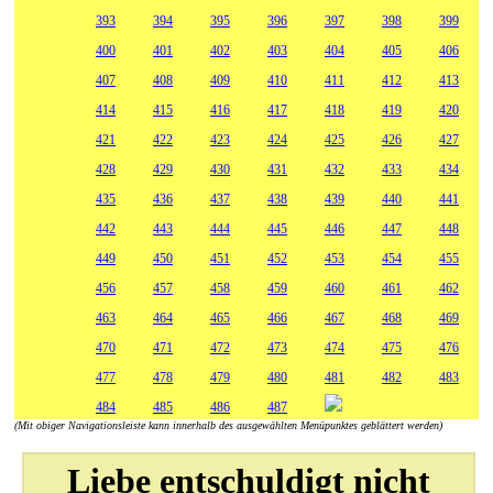
393
394
395
396
397
398
399
400
401
402
403
404
405
406
407
408
409
410
411
412
413
414
415
416
417
418
419
420
421
422
423
424
425
426
427
428
429
430
431
432
433
434
435
436
437
438
439
440
441
442
443
444
445
446
447
448
449
450
451
452
453
454
455
456
457
458
459
460
461
462
463
464
465
466
467
468
469
470
471
472
473
474
475
476
477
478
479
480
481
482
483
484
485
486
487
(Mit obiger Navigationsleiste kann innerhalb des ausgewählten Menüpunktes geblättert werden)
Liebe entschuldigt nicht