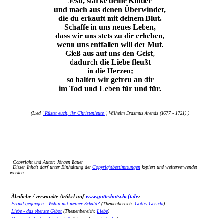
Jesu, stärke deine Kinder
und mach aus denen Überwinder,
die du erkauft mit deinem Blut.
Schaffe in uns neues Leben,
dass wir uns stets zu dir erheben,
wenn uns entfallen will der Mut.
Gieß aus auf uns den Geist,
dadurch die Liebe fleußt
in die Herzen;
so halten wir getreu an dir
im Tod und Leben für und für.
(Lied '
Rüstet euch, ihr Christenleute
', Wilhelm Erasmus Arends (1677 - 1721) )
Copyright und Autor: Jörgen Bauer
Dieser Inhalt darf unter Einhaltung der
Copyrightbestimmungen
kopiert und weiterverwendet
werden
Ähnliche / verwandte Artikel auf
www.gottesbotschaft.de
:
Fremd gegangen - Wohin mit meiner Schuld?
(Themenbereich:
Gottes Gericht
)
Liebe - das oberste Gebot
(Themenbereich:
Liebe
)