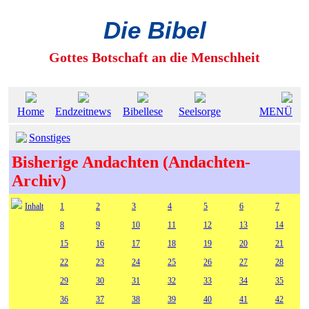
Die Bibel
Gottes Botschaft an die Menschheit
Home
Endzeitnews
Bibellese
Seelsorge
MENÜ
Sonstiges
Bisherige Andachten (Andachten-
Archiv)
Inhalt
1
2
3
4
5
6
7
8
9
10
11
12
13
14
15
16
17
18
19
20
21
22
23
24
25
26
27
28
29
30
31
32
33
34
35
36
37
38
39
40
41
42