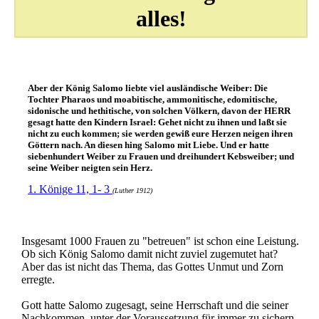
alles!
Aber der König Salomo liebte viel ausländische Weiber: Die
Tochter Pharaos und moabitische, ammonitische, edomitische,
sidonische und hethitische, von solchen Völkern, davon der HERR
gesagt hatte den Kindern Israel: Gehet nicht zu ihnen und laßt sie
nicht zu euch kommen; sie werden gewiß eure Herzen neigen ihren
Göttern nach. An diesen hing Salomo mit Liebe. Und er hatte
siebenhundert Weiber zu Frauen und dreihundert Kebsweiber; und
seine Weiber neigten sein Herz.
1. Könige 11, 1- 3
(Luther 1912)
Insgesamt 1000 Frauen zu "betreuen" ist schon eine Leistung.
Ob sich König Salomo damit nicht zuviel zugemutet hat?
Aber das ist nicht das Thema, das Gottes Unmut und Zorn
erregte.
Gott hatte Salomo zugesagt, seine Herrschaft und die seiner
Nachkommen, unter der Voraussetzung für immer zu sichern,