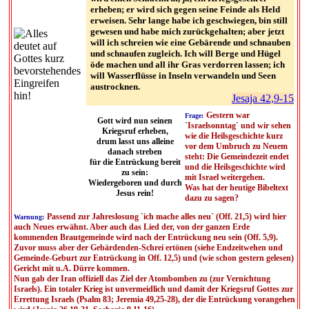
erheben; er wird sich gegen seine Feinde als Held
erweisen. Sehr lange habe ich geschwiegen, bin still
gewesen und habe mich zurückgehalten; aber jetzt
will ich schreien wie eine Gebärende und schnauben
und schnaufen zugleich. Ich will Berge und Hügel
öde machen und all ihr Gras verdorren lassen; ich
will Wasserflüsse in Inseln verwandeln und Seen
austrocknen.
Jesaja 42,9-15
Gestern war
Frage:
Gott wird nun seinen
`Israelsonntag` und wir sehen
Kriegsruf erheben,
wie die Heilsgeschichte kurz
drum lasst uns alleine
vor dem Umbruch zu Neuem
danach streben
steht: Die Gemeindezeit endet
für die Entrückung bereit
und die Heilsgeschichte wird
zu sein:
mit Israel weitergehen.
Wiedergeboren und durch
Was hat der heutige Bibeltext
Jesus rein!
dazu zu sagen?
Passend zur Jahreslosung `ich mache alles neu` (Off. 21,5) wird hier
Warnung:
auch Neues erwähnt. Aber auch das Lied der, von der ganzen Erde
kommenden Brautgemeinde wird nach der Entrückung neu sein (Off. 5,9).
Zuvor muss aber der Gebärdenden-Schrei ertönen (siehe Endzeitwehen und
Gemeinde-Geburt zur Entrückung in Off. 12,5) und (wie schon gestern gelesen)
Gericht mit u.A. Dürre kommen.
Nun gab der Iran offiziell das Ziel der Atombomben zu (zur Vernichtung
Israels). Ein totaler Krieg ist unvermeidlich und damit der Kriegsruf Gottes zur
Errettung Israels (Psalm 83; Jeremia 49,25-28), der die Entrückung vorangehen