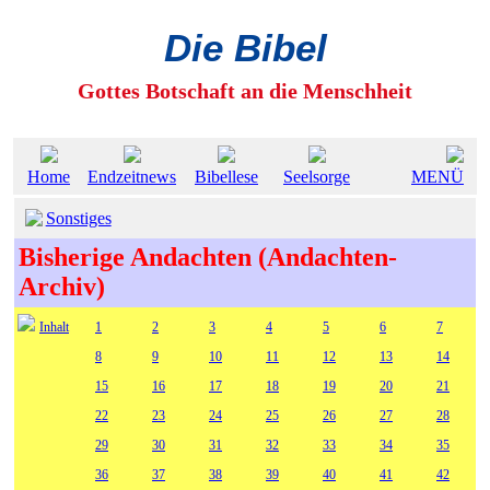
Die Bibel
Gottes Botschaft an die Menschheit
Home
Endzeitnews
Bibellese
Seelsorge
MENÜ
Sonstiges
Bisherige Andachten (Andachten-
Archiv)
Inhalt
1
2
3
4
5
6
7
8
9
10
11
12
13
14
15
16
17
18
19
20
21
22
23
24
25
26
27
28
29
30
31
32
33
34
35
36
37
38
39
40
41
42