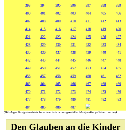
393
394
395
396
397
398
399
400
401
402
403
404
405
406
407
408
409
410
411
412
413
414
415
416
417
418
419
420
421
422
423
424
425
426
427
428
429
430
431
432
433
434
435
436
437
438
439
440
441
442
443
444
445
446
447
448
449
450
451
452
453
454
455
456
457
458
459
460
461
462
463
464
465
466
467
468
469
470
471
472
473
474
475
476
477
478
479
480
481
482
483
484
485
486
487
(Mit obiger Navigationsleiste kann innerhalb des ausgewählten Menüpunktes geblättert werden)
Den Glauben an die Kinder