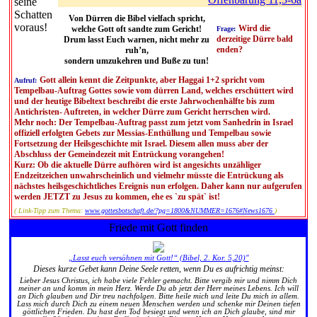
Von Dürren die Bibel vielfach spricht,
Wird die
welche Gott oft sandte zum Gericht!
Frage:
derzeitige Dürre bald
Drum lasst Euch warnen, nicht mehr zu
enden?
ruh’n,
sondern umzukehren und Buße zu tun!
Gott allein kennt die Zeitpunkte, aber Haggai 1+2 spricht vom
Aufruf:
Tempelbau-Auftrag Gottes sowie vom dürren Land, welches erschüttert wird
und der heutige Bibeltext beschreibt die erste Jahrwochenhälfte bis zum
Antichristen- Auftreten, in welcher Dürre zum Gericht herrschen wird.
Mehr noch: Der Tempelbau-Auftrag passt zum jetzt vom Sanhedrin in Israel
offiziell erfolgten Gebets zur Messias-Enthüllung und Tempelbau sowie
Fortsetzung der Heilsgeschichte mit Israel. Diesem allen muss aber der
Abschluss der Gemeindezeit mit Entrückung vorangehen!
Kurz: Ob die aktuelle Dürre aufhören wird ist angesichts unzähliger
Endzeitzeichen unwahrscheinlich und vielmehr müsste die Entrückung als
nächstes heilsgeschichtliches Ereignis nun erfolgen. Daher kann nur aufgerufen
werden JETZT zu Jesus zu kommen, ehe es `zu spät` ist!
( Link-Tipp zum Thema:
www.gottesbotschaft.de/?pg=1800&NUMMER=1676#News1676
)
Friede mit Gott finden
„Lasst euch versöhnen mit Gott!“ (Bibel, 2. Kor. 5,20)"
Dieses kurze Gebet kann Deine Seele retten, wenn Du es aufrichtig meinst:
Lieber Jesus Christus, ich habe viele Fehler gemacht. Bitte vergib mir und nimm Dich
meiner an und komm in mein Herz. Werde Du ab jetzt der Herr meines Lebens. Ich will
an Dich glauben und Dir treu nachfolgen. Bitte heile mich und leite Du mich in allem.
Lass mich durch Dich zu einem neuen Menschen werden und schenke mir Deinen tiefen
göttlichen Frieden. Du hast den Tod besiegt und wenn ich an Dich glaube, sind mir