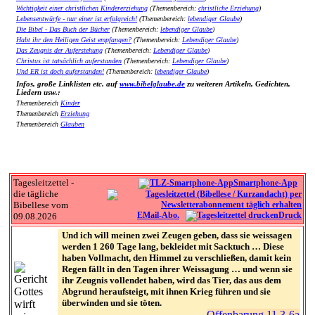
Wichtigkeit einer christlichen Kindererziehung
(Themenbereich:
christliche Erziehung
)
Lebensentwürfe - nur einer ist erfolgreich!
(Themenbereich:
lebendiger Glaube
)
Die Bibel - Das Buch der Bücher
(Themenbereich:
lebendiger Glaube
)
Habt ihr den Heiligen Geist empfangen?
(Themenbereich:
Lebendiger Glaube
)
Das Zeugnis der Auferstehung
(Themenbereich:
Lebendiger Glaube
)
Christus ist tatsächlich auferstanden
(Themenbereich:
Lebendiger Glaube
)
Und ER ist doch auferstanden!
(Themenbereich:
lebendiger Glaube
)
Infos, große Linklisten etc. auf
www.bibelglaube.de
zu weiteren Artikeln, Gedichten,
Liedern usw.:
Themenbereich
Kinder
Themenbereich
Erziehung
Themenbereich
Glauben
Tagesleitzettel -
Smartphone-App
die tägliche
Bibellese vom
EMail-Abo.
Druck
09.08.2026
Und ich will meinen zwei Zeugen geben, dass sie weissagen
werden 1 260 Tage lang, bekleidet mit Sacktuch … Diese
haben Vollmacht, den Himmel zu verschließen, damit kein
Regen fällt in den Tagen ihrer Weissagung … und wenn sie
ihr Zeugnis vollendet haben, wird das Tier, das aus dem
Abgrund heraufsteigt, mit ihnen Krieg führen und sie
überwinden und sie töten.
Offenbarung 11,3-6a