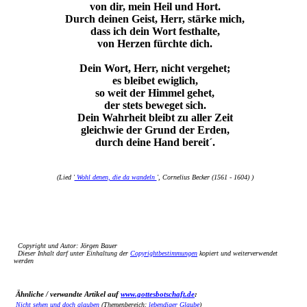
von dir, mein Heil und Hort.
Durch deinen Geist, Herr, stärke mich,
dass ich dein Wort festhalte,
von Herzen fürchte dich.
Dein Wort, Herr, nicht vergehet;
es bleibet ewiglich,
so weit der Himmel gehet,
der stets beweget sich.
Dein Wahrheit bleibt zu aller Zeit
gleichwie der Grund der Erden,
durch deine Hand bereit´.
(Lied '
Wohl denen, die da wandeln
', Cornelius Becker (1561 - 1604) )
Copyright und Autor: Jörgen Bauer
Dieser Inhalt darf unter Einhaltung der
Copyrightbestimmungen
kopiert und weiterverwendet
werden
Ähnliche / verwandte Artikel auf
www.gottesbotschaft.de
:
Nicht sehen und doch glauben
(Themenbereich:
lebendiger Glaube
)