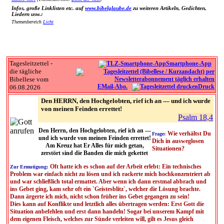
Infos, große Linklisten etc. auf
www.bibelglaube.de
zu weiteren Artikeln, Gedichten,
Liedern usw.:
Themenbereich
Licht
Tagesleitzettel -
Smartphone-App
die tägliche
Bibellese vom
EMail-Abo.
Druck
06.08.2026
Den HERRN, den Hochgelobten, rief ich an — und ich wurde
von meinen Feinden errettet!
Psalm 18,4
Den Herrn, den Hochgelobten, rief ich an —
Wie verhältst Du
Frage:
und ich wurde von meinen Feinden errettet!
Dich in ausweglosen
Am Kreuz hat Er Alles für mich getan,
Situationen?
zerstört sind die Banden die mich gekettet
Oft hatte ich es schon auf der Arbeit erlebt: Ein technisches
Zur Ermutigung:
Problem war einfach nicht zu lösen und ich rackerte mich hochkonzentriert ab
und war schließlich total ermattet. Aber wenn ich dann erstmal abbrach und
ins Gebet ging, kam sehr oft ein `Geistesblitz`, welcher die Lösung brachte.
Dann ärgerte ich mich, nicht schon früher ins Gebet gegangen zu sein!
Dies kann auf Konflikte und letztlich alles übertragen werden: Erst Gott die
Situation anbefehlen und erst dann handeln! Sogar bei unserem Kampf mit
dem eigenen Fleisch, welches zur Sünde verleiten will, gilt es Jesus gleich