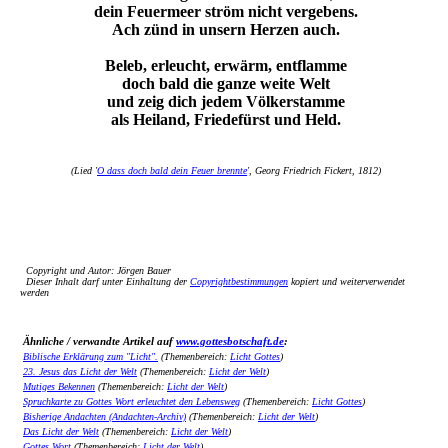
dein Feuermeer ström nicht vergebens.
Ach zünd in unsern Herzen auch.
Beleb, erleucht, erwärm, entflamme
doch bald die ganze weite Welt
und zeig dich jedem Völkerstamme
als Heiland, Friedefürst und Held.
(Lied '
O dass doch bald dein Feuer brennte
', Georg Friedrich Fickert, 1812)
Copyright und Autor: Jörgen Bauer
Dieser Inhalt darf unter Einhaltung der
Copyrightbestimmungen
kopiert und weiterverwendet
werden
Ähnliche / verwandte Artikel auf
www.gottesbotschaft.de
:
Biblische Erklärung zum "Licht".
(Themenbereich:
Licht Gottes
)
23. Jesus das Licht der Welt
(Themenbereich:
Licht der Welt
)
Mutiges Bekennen
(Themenbereich:
Licht der Welt
)
Spruchkarte zu Gottes Wort erleuchtet den Lebensweg
(Themenbereich:
Licht Gottes
)
Bisherige Andachten (Andachten-Archiv)
(Themenbereich:
Licht der Welt
)
Das Licht der Welt
(Themenbereich:
Licht der Welt
)
Gottes Wort
(Themenbereich:
Licht der Welt
)