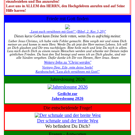
einzubeziehen und Ihn anzurufen!
Lasst uns in ALLEM den HERRN, den Hochgelobten anrufen und auf Seine
Hilfe harren!
Friede mit Gott finden
„Lasst euch versöhnen mit Gott!“ (Bibel, 2. Kor. 5,20)"
Dieses kurze Gebet kann Deine Seele retten, wenn Du es aufrichtig meinst:
Lieber Jesus Christus, ich habe viele Fehler gemacht. Bitte vergib mir und nimm Dich
meiner an und komm in mein Herz. Werde Du ab jetzt der Herr meines Lebens. Ich will
an Dich glauben und Dir treu nachfolgen. Bitte heile mich und leite Du mich in allem.
Lass mich durch Dich zu einem neuen Menschen werden und schenke mir Deinen tiefen
göttlichen Frieden. Du hast den Tod besiegt und wenn ich an Dich glaube, sind mir
alle Sünden vergeben. Dafür danke ich Dir von Herzen, Herr Jesus. Amen
Weitere Infos zu "Christ werden"
Vortrag-Tipp: Eile, rette deine Seele!
Kurzbotschaft "Lass dich versöhnen mit Gott!"
Jahreslosung 2026
Gedicht zur
Jahreslosung 2026
Die entscheidende Frage!
Der schmale und der breite Weg
Wo befindest Du Dich?
Fragen - Antworten