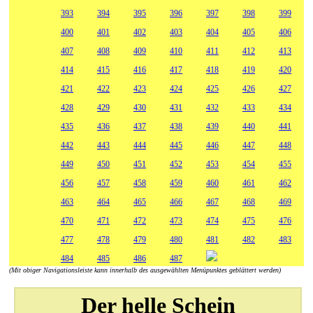
393
394
395
396
397
398
399
400
401
402
403
404
405
406
407
408
409
410
411
412
413
414
415
416
417
418
419
420
421
422
423
424
425
426
427
428
429
430
431
432
433
434
435
436
437
438
439
440
441
442
443
444
445
446
447
448
449
450
451
452
453
454
455
456
457
458
459
460
461
462
463
464
465
466
467
468
469
470
471
472
473
474
475
476
477
478
479
480
481
482
483
484
485
486
487
(Mit obiger Navigationsleiste kann innerhalb des ausgewählten Menüpunktes geblättert werden)
Der helle Schein