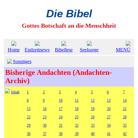
Die Bibel
Gottes Botschaft an die Menschheit
Home
Endzeitnews
Bibellese
Seelsorge
MENÜ
Sonstiges
Bisherige Andachten (Andachten-
Archiv)
Inhalt
1
2
3
4
5
6
7
8
9
10
11
12
13
14
15
16
17
18
19
20
21
22
23
24
25
26
27
28
29
30
31
32
33
34
35
36
37
38
39
40
41
42