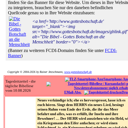
finden Sie das Banner für diese Website. Um dieses in Ihre Websit
zu integrieren, brauchen Sie nur den daneben befindlichen
Quellcode genau so in Ihre Website einzubauen:
<a href='http://www.gottesbotschaft.de'
target="_blank"><img
src='http://www.gottesbotschaft.de/images/gblink.gif'
alt="Die Bibel - Gottes Botschaft an die
Menschheit" border="0"></a>
(Banner zu weiteren FCDI-Domains finden Sie unter
FCDI-
Banner
)
Copyright © 2004-2026 by Rainer Jetzschmann,
www.gottesbotschaft.de
Smartphone-Ap
Tagesleitzettel - die
tägliche Bibellese
vom 10.08.2026
EMail-Abo.
Dru
Neues verkündige ich; ehe es hervorsprosst, lasse ich es
euch hören. Singt dem HERRN ein neues Lied, besingt
seinen Ruhm vom Ende der Erde, die ihr das Meer
befahrt und alles, was es erfüllt, ihr Inseln und ihre
Bewohner! … Der HERR wird ausziehen wie ein Held, w
ein Kriegsmann den Eifer anfachen; er wird einen
Schlachtruf, ja, ein Kriegsgeschrei erheben; er wird sich