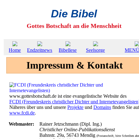
Die Bibel
Gottes Botschaft an die Menschheit
Home
Endzeitnews
Bibellese
Seelsorge
MEN
Impressum & Kontakt
www.gottesbotschaft.de ist eine evangelistische Website des
FCDI (Freundeskreis christlicher Dichter und Internetevangelisten
Näheres über uns und unsere
Projekte
und
Domains
finden Sie au
www.fcdi.de
.
Webmaster:
Rainer Jetzschmann (Dipl. Ing.)
Christlicher Online-Publikationsdienst
Bahnstr. 29a, 56743 Mendig
(Postanschrift, bitte Schreiben abe