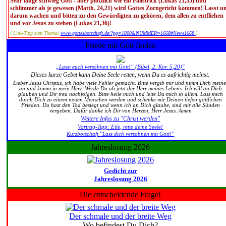
Sehr lange schwieg Gott - aber plötzlich wie ein Fallstrick (Lukas 21,35) und
schlimmer als je gewesen (Matth. 24,21) wird Gottes Zorngericht kommen! Lasst u
darum wachen und bitten zu den Gewürdigten zu gehören, dem allen zu entfliehen
und vor Jesus zu stehen (Lukas 21,36)!
( Link-Tipp zum Thema:
www.gottesbotschaft.de/?pg=1800&NUMMER=1668#News1668
)
Friede mit Gott finden
„Lasst euch versöhnen mit Gott!“ (Bibel, 2. Kor. 5,20)"
Dieses kurze Gebet kann Deine Seele retten, wenn Du es aufrichtig meinst:
Lieber Jesus Christus, ich habe viele Fehler gemacht. Bitte vergib mir und nimm Dich meine
an und komm in mein Herz. Werde Du ab jetzt der Herr meines Lebens. Ich will an Dich
glauben und Dir treu nachfolgen. Bitte heile mich und leite Du mich in allem. Lass mich
durch Dich zu einem neuen Menschen werden und schenke mir Deinen tiefen göttlichen
Frieden. Du hast den Tod besiegt und wenn ich an Dich glaube, sind mir alle Sünden
vergeben. Dafür danke ich Dir von Herzen, Herr Jesus. Amen
Weitere Infos zu "Christ werden"
Vortrag-Tipp: Eile, rette deine Seele!
Kurzbotschaft "Lass dich versöhnen mit Gott!"
Jahreslosung 2026
Gedicht zur
Jahreslosung 2026
Die entscheidende Frage!
Der schmale und der breite Weg
Wo befindest Du Dich?