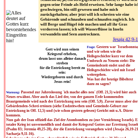
gegen seine Feinde als Held erweisen. Sehr lange habe ic
geschwiegen, bin still gewesen und habe mich
zurückgehalten; aber jetzt will ich schreien wie eine
Gebärende und schnauben und schnaufen zugleich. Ich
will Berge und Hügel öde machen und all ihr Gras
verdorren lassen; ich will Wasserflüsse in Inseln
verwandeln und Seen austrocknen.
Jesaja 42,9-
Gestern war `Israelsonnta
Frage:
Gott wird nun seinen
und wir sehen wie die
Kriegsruf erheben,
Heilsgeschichte kurz vor dem
drum lasst uns alleine danach
Umbruch zu Neuem steht: Die
streben
Gemeindezeit endet und die
für die Entrückung bereit zu
Heilsgeschichte wird mit Israel
sein:
weitergehen.
Wiedergeboren und durch
Was hat der heutige Bibeltext
Jesus rein!
dazu zu sagen?
Passend zur Jahreslosung `ich mache alles neu` (Off. 21,5) wird hier auch
Warnung:
Neues erwähnt. Aber auch das Lied der, von der ganzen Erde kommenden
Brautgemeinde wird nach der Entrückung neu sein (Off. 5,9). Zuvor muss aber der
Gebärdenden-Schrei ertönen (siehe Endzeitwehen und Gemeinde-Geburt zur
Entrückung in Off. 12,5) und (wie schon gestern gelesen) Gericht mit u.A. Dürre
kommen.
Nun gab der Iran offiziell das Ziel der Atombomben zu (zur Vernichtung Israels). E
totaler Krieg ist unvermeidlich und damit der Kriegsruf Gottes zur Errettung Israel
(Psalm 83; Jeremia 49,25-28), der die Entrückung vorangehen wird (Jesaja 26,19-21
Sacharja 9,11-16).