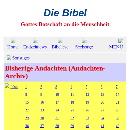
Die Bibel
Gottes Botschaft an die Menschheit
Home
Endzeitnews
Bibellese
Seelsorge
MENÜ
Sonstiges
Bisherige Andachten (Andachten-
Archiv)
Inhalt
1
2
3
4
5
6
7
8
9
10
11
12
13
14
15
16
17
18
19
20
21
22
23
24
25
26
27
28
29
30
31
32
33
34
35
36
37
38
39
40
41
42