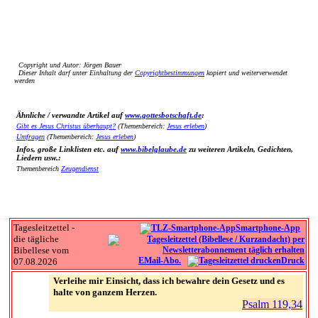
Copyright und Autor: Jörgen Bauer
Dieser Inhalt darf unter Einhaltung der
Copyrightbestimmungen
kopiert und weiterverwendet
werden
Ähnliche / verwandte Artikel auf
www.gottesbotschaft.de
:
Gibt es Jesus Christus überhaupt?
(Themenbereich:
Jesus erleben
)
Umfragen
(Themenbereich:
Jesus erleben
)
Infos, große Linklisten etc. auf
www.bibelglaube.de
zu weiteren Artikeln, Gedichten,
Liedern usw.:
Themenbereich
Zeugendienst
Tagesleitzettel -
Smartphone-App
die tägliche
Bibellese vom
EMail-Abo.
Druck
07.08.2026
Verleihe mir Einsicht, dass ich bewahre dein Gesetz und es
halte von ganzem Herzen.
Psalm 119,34