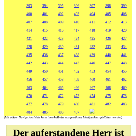
393
394
395
396
397
398
399
400
401
402
403
404
405
406
407
408
409
410
411
412
413
414
415
416
417
418
419
420
421
422
423
424
425
426
427
428
429
430
431
432
433
434
435
436
437
438
439
440
441
442
443
444
445
446
447
448
449
450
451
452
453
454
455
456
457
458
459
460
461
462
463
464
465
466
467
468
469
470
471
472
473
474
475
476
477
478
479
480
481
482
483
484
485
486
487
(Mit obiger Navigationsleiste kann innerhalb des ausgewählten Menüpunktes geblättert werden)
Der auferstandene Herr ist