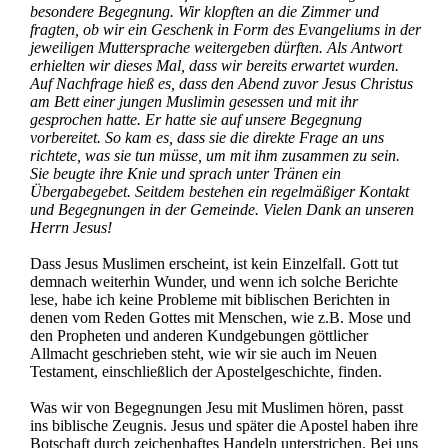
besondere Begegnung. Wir klopften an die Zimmer und
fragten, ob wir ein Geschenk in Form des Evangeliums in der
jeweiligen Muttersprache weitergeben dürften. Als Antwort
erhielten wir dieses Mal, dass wir bereits erwartet wurden.
Auf Nachfrage hieß es, dass den Abend zuvor Jesus Christus
am Bett einer jungen Muslimin gesessen und mit ihr
gesprochen hatte. Er hatte sie auf unsere Begegnung
vorbereitet. So kam es, dass sie die direkte Frage an uns
richtete, was sie tun müsse, um mit ihm zusammen zu sein.
Sie beugte ihre Knie und sprach unter Tränen ein
Übergabegebet. Seitdem bestehen ein regelmäßiger Kontakt
und Begegnungen in der Gemeinde. Vielen Dank an unseren
Herrn Jesus!
Dass Jesus Muslimen erscheint, ist kein Einzelfall. Gott tut
demnach weiterhin Wunder, und wenn ich solche Berichte
lese, habe ich keine Probleme mit biblischen Berichten in
denen vom Reden Gottes mit Menschen, wie z.B. Mose und
den Propheten und anderen Kundgebungen göttlicher
Allmacht geschrieben steht, wie wir sie auch im Neuen
Testament, einschließlich der Apostelgeschichte, finden.
Was wir von Begegnungen Jesu mit Muslimen hören, passt
ins biblische Zeugnis. Jesus und später die Apostel haben ihre
Botschaft durch zeichenhaftes Handeln unterstrichen. Bei uns