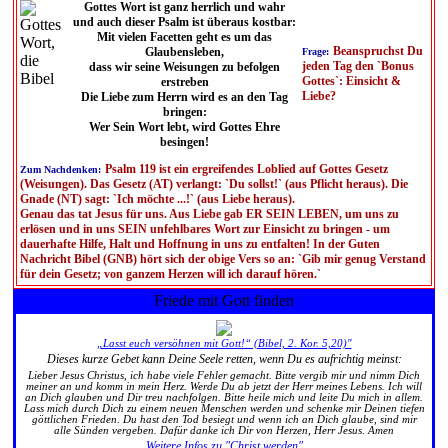
Gottes Wort ist ganz herrlich und wahr
und auch dieser Psalm ist überaus kostbar:
Mit vielen Facetten geht es um das
Beanspruchst Du
Glaubensleben,
Frage:
jeden Tag den `Bonus
dass wir seine Weisungen zu befolgen
Gottes`: Einsicht &
erstreben
Liebe?
Die Liebe zum Herrn wird es an den Tag
bringen:
Wer Sein Wort lebt, wird Gottes Ehre
besingen!
Psalm 119 ist ein ergreifendes Loblied auf Gottes Gesetz
Zum Nachdenken:
(Weisungen). Das Gesetz (AT) verlangt: `Du sollst!` (aus Pflicht heraus). Die
Gnade (NT) sagt: `Ich möchte ...!` (aus Liebe heraus).
Genau das tat Jesus für uns. Aus Liebe gab ER SEIN LEBEN, um uns zu
erlösen und in uns SEIN unfehlbares Wort zur Einsicht zu bringen - um
dauerhafte Hilfe, Halt und Hoffnung in uns zu entfalten! In der Guten
Nachricht Bibel (GNB) hört sich der obige Vers so an: `Gib mir genug Verstand
für dein Gesetz; von ganzem Herzen will ich darauf hören.`
Friede mit Gott finden
„Lasst euch versöhnen mit Gott!“ (Bibel, 2. Kor. 5,20)"
Dieses kurze Gebet kann Deine Seele retten, wenn Du es aufrichtig meinst:
Lieber Jesus Christus, ich habe viele Fehler gemacht. Bitte vergib mir und nimm Dich
meiner an und komm in mein Herz. Werde Du ab jetzt der Herr meines Lebens. Ich will
an Dich glauben und Dir treu nachfolgen. Bitte heile mich und leite Du mich in allem.
Lass mich durch Dich zu einem neuen Menschen werden und schenke mir Deinen tiefen
göttlichen Frieden. Du hast den Tod besiegt und wenn ich an Dich glaube, sind mir
alle Sünden vergeben. Dafür danke ich Dir von Herzen, Herr Jesus. Amen
Weitere Infos zu "Christ werden"