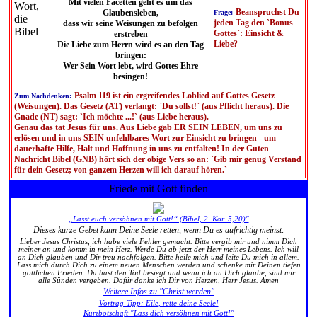
Mit vielen Facetten geht es um das
Beanspruchst Du
Glaubensleben,
Frage:
jeden Tag den `Bonus
dass wir seine Weisungen zu befolgen
Gottes`: Einsicht &
erstreben
Liebe?
Die Liebe zum Herrn wird es an den Tag
bringen:
Wer Sein Wort lebt, wird Gottes Ehre
besingen!
Psalm 119 ist ein ergreifendes Loblied auf Gottes Gesetz
Zum Nachdenken:
(Weisungen). Das Gesetz (AT) verlangt: `Du sollst!` (aus Pflicht heraus). Die
Gnade (NT) sagt: `Ich möchte ...!` (aus Liebe heraus).
Genau das tat Jesus für uns. Aus Liebe gab ER SEIN LEBEN, um uns zu
erlösen und in uns SEIN unfehlbares Wort zur Einsicht zu bringen - um
dauerhafte Hilfe, Halt und Hoffnung in uns zu entfalten! In der Guten
Nachricht Bibel (GNB) hört sich der obige Vers so an: `Gib mir genug Verstand
für dein Gesetz; von ganzem Herzen will ich darauf hören.`
Friede mit Gott finden
„Lasst euch versöhnen mit Gott!“ (Bibel, 2. Kor. 5,20)"
Dieses kurze Gebet kann Deine Seele retten, wenn Du es aufrichtig meinst:
Lieber Jesus Christus, ich habe viele Fehler gemacht. Bitte vergib mir und nimm Dich
meiner an und komm in mein Herz. Werde Du ab jetzt der Herr meines Lebens. Ich will
an Dich glauben und Dir treu nachfolgen. Bitte heile mich und leite Du mich in allem.
Lass mich durch Dich zu einem neuen Menschen werden und schenke mir Deinen tiefen
göttlichen Frieden. Du hast den Tod besiegt und wenn ich an Dich glaube, sind mir
alle Sünden vergeben. Dafür danke ich Dir von Herzen, Herr Jesus. Amen
Weitere Infos zu "Christ werden"
Vortrag-Tipp: Eile, rette deine Seele!
Kurzbotschaft "Lass dich versöhnen mit Gott!"