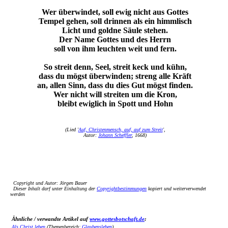
Wer überwindet, soll ewig nicht aus Gottes
Tempel gehen, soll drinnen als ein himmlisch
Licht und goldne Säule stehen.
Der Name Gottes und des Herrn
soll von ihm leuchten weit und fern.
So streit denn, Seel, streit keck und kühn,
dass du mögst überwinden; streng alle Kräft
an, allen Sinn, dass du dies Gut mögst finden.
Wer nicht will streiten um die Kron,
bleibt ewiglich in Spott und Hohn
(Lied '
Auf, Christenmensch, auf, auf zum Streit
',
Autor:
Johann Scheffler
, 1668)
Copyright und Autor: Jörgen Bauer
Dieser Inhalt darf unter Einhaltung der
Copyrightbestimmungen
kopiert und weiterverwendet
werden
Ähnliche / verwandte Artikel auf
www.gottesbotschaft.de
:
Als Christ leben
(Themenbereich:
Glaubensleben
)