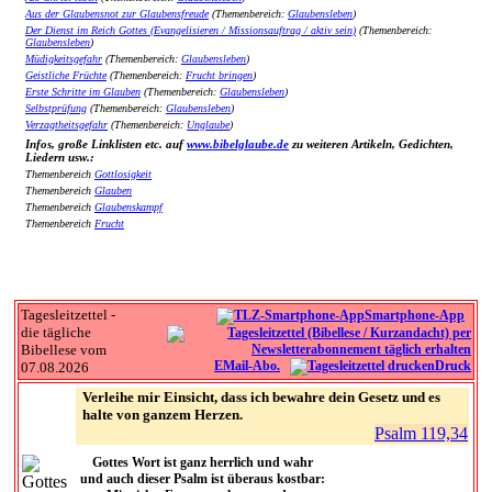
Aus der Glaubensnot zur Glaubensfreude
(Themenbereich:
Glaubensleben
)
Der Dienst im Reich Gottes (Evangelisieren / Missionsauftrag / aktiv sein)
(Themenbereich:
Glaubensleben
)
Müdigkeitsgefahr
(Themenbereich:
Glaubensleben
)
Geistliche Früchte
(Themenbereich:
Frucht bringen
)
Erste Schritte im Glauben
(Themenbereich:
Glaubensleben
)
Selbstprüfung
(Themenbereich:
Glaubensleben
)
Verzagtheitsgefahr
(Themenbereich:
Unglaube
)
Infos, große Linklisten etc. auf
www.bibelglaube.de
zu weiteren Artikeln, Gedichten,
Liedern usw.:
Themenbereich
Gottlosigkeit
Themenbereich
Glauben
Themenbereich
Glaubenskampf
Themenbereich
Frucht
Tagesleitzettel -
Smartphone-App
die tägliche
Bibellese vom
EMail-Abo.
Druck
07.08.2026
Verleihe mir Einsicht, dass ich bewahre dein Gesetz und es
halte von ganzem Herzen.
Psalm 119,34
Gottes Wort ist ganz herrlich und wahr
und auch dieser Psalm ist überaus kostbar: