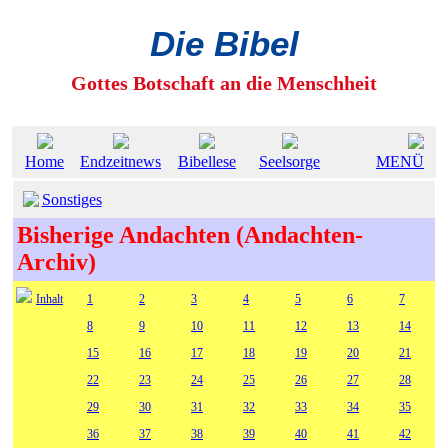
Die Bibel
Gottes Botschaft an die Menschheit
Home
Endzeitnews
Bibellese
Seelsorge
MENÜ
Sonstiges
Bisherige Andachten (Andachten-
Archiv)
Inhalt
1
2
3
4
5
6
7
8
9
10
11
12
13
14
15
16
17
18
19
20
21
22
23
24
25
26
27
28
29
30
31
32
33
34
35
36
37
38
39
40
41
42