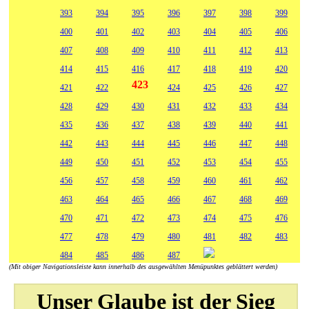
393
394
395
396
397
398
399
400
401
402
403
404
405
406
407
408
409
410
411
412
413
414
415
416
417
418
419
420
423
421
422
424
425
426
427
428
429
430
431
432
433
434
435
436
437
438
439
440
441
442
443
444
445
446
447
448
449
450
451
452
453
454
455
456
457
458
459
460
461
462
463
464
465
466
467
468
469
470
471
472
473
474
475
476
477
478
479
480
481
482
483
484
485
486
487
(Mit obiger Navigationsleiste kann innerhalb des ausgewählten Menüpunktes geblättert werden)
Unser Glaube ist der Sieg