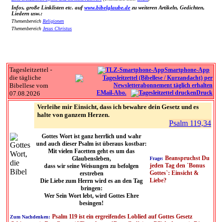
Infos, große Linklisten etc. auf
www.bibelglaube.de
zu weiteren Artikeln, Gedichten,
Liedern usw.:
Themenbereich
Religionen
Themenbereich
Jesus Christus
Tagesleitzettel -
Smartphone-App
die tägliche
Bibellese vom
EMail-Abo.
Druck
07.08.2026
Verleihe mir Einsicht, dass ich bewahre dein Gesetz und es
halte von ganzem Herzen.
Psalm 119,34
Gottes Wort ist ganz herrlich und wahr
und auch dieser Psalm ist überaus kostbar:
Mit vielen Facetten geht es um das
Beanspruchst Du
Glaubensleben,
Frage:
jeden Tag den `Bonus
dass wir seine Weisungen zu befolgen
Gottes`: Einsicht &
erstreben
Liebe?
Die Liebe zum Herrn wird es an den Tag
bringen:
Wer Sein Wort lebt, wird Gottes Ehre
besingen!
Psalm 119 ist ein ergreifendes Loblied auf Gottes Gesetz
Zum Nachdenken: