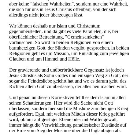
aber keine “falschen Wahrheiten”, sondern nur eine Wahrheit,
die sich für uns in Jesus Christus offenbart, von der sich
allerdings nicht jeder überzeugen lässt.
Wir können deshalb nur Islam und Christentum
gegenüberstellen, und da gibt es viele Parallelen, die, bei
oberflächlicher Betrachtung, "Gemeinsamkeiten"
vortäuschen. So wird in beiden Religionen von einem
barmherzigen Gott, der Sünden vergibt, gesprochen, in beiden
Religionen geht es um Mission, um Einladung zum jeweiligen
Glauben und um Himmel und Hölle.
Der gravierende und unüberbrückbare Gegensatz ist jedoch
Jesus Christus als Sohn Gottes und einzigen Weg zu Gott, der
sogar die Feindesliebe gelehrt hat und wo es darum geht, das
Richten allein Gott zu überlassen, der alles neu machen wird.
Und genau an diesen Korrektiven fehlt es dem Islam in allen
seinen Schattierungen. Hier wird die Sache nicht Gott
überlassen, sondern hier sind die Muslime zum heiligen Krieg
aufgefordert. Egal, mit welchen Mitteln dieser Krieg geführt
wird, ob nur auf geistiger Ebene oder mit Waffengewalt,
immer hängt die Verwirklichung paradiesischer Zustände auf
der Erde vom Sieg der Muslime über die Ungläubigen ab.