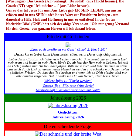
(Weisungen). Das Gesetz (AT) verlangt: `Du sollst!` (aus Pflicht heraus). Die
Gnade (NT) sagt: `Ich möchte ...!` (aus Liebe heraus).
Genau das tat Jesus für uns. Aus Liebe gab ER SEIN LEBEN, um uns zu
erlösen und in uns SEIN unfehlbares Wort zur Einsicht zu bringen - um
dauerhafte Hilfe, Halt und Hoffnung in uns zu entfalten! In der Guten
Nachricht Bibel (GNB) hört sich der obige Vers so an: `Gib mir genug Verstand
für dein Gesetz; von ganzem Herzen will ich darauf hören.`
Friede mit Gott finden
„Lasst euch versöhnen mit Gott!“ (Bibel, 2. Kor. 5,20)"
Dieses kurze Gebet kann Deine Seele retten, wenn Du es aufrichtig meinst:
Lieber Jesus Christus, ich habe viele Fehler gemacht. Bitte vergib mir und nimm Dich
meiner an und komm in mein Herz. Werde Du ab jetzt der Herr meines Lebens. Ich will
an Dich glauben und Dir treu nachfolgen. Bitte heile mich und leite Du mich in allem.
Lass mich durch Dich zu einem neuen Menschen werden und schenke mir Deinen tiefen
göttlichen Frieden. Du hast den Tod besiegt und wenn ich an Dich glaube, sind mir
alle Sünden vergeben. Dafür danke ich Dir von Herzen, Herr Jesus. Amen
Weitere Infos zu "Christ werden"
Vortrag-Tipp: Eile, rette deine Seele!
Kurzbotschaft "Lass dich versöhnen mit Gott!"
Jahreslosung 2026
Gedicht zur
Jahreslosung 2026
Die entscheidende Frage!