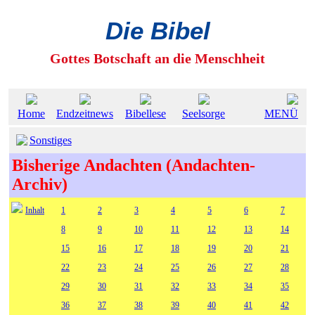
Die Bibel
Gottes Botschaft an die Menschheit
Home
Endzeitnews
Bibellese
Seelsorge
MENÜ
Sonstiges
Bisherige Andachten (Andachten-
Archiv)
Inhalt
1
2
3
4
5
6
7
8
9
10
11
12
13
14
15
16
17
18
19
20
21
22
23
24
25
26
27
28
29
30
31
32
33
34
35
36
37
38
39
40
41
42