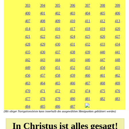
393
394
395
396
397
398
399
400
401
402
403
404
405
406
407
408
409
410
411
412
413
414
415
416
417
418
419
420
421
422
423
424
425
426
427
428
429
430
431
432
433
434
435
436
437
438
439
440
441
442
443
444
445
446
447
448
449
450
451
452
453
454
455
456
457
458
459
460
461
462
463
464
465
466
467
468
469
470
471
472
473
474
475
476
477
478
479
480
481
482
483
484
485
486
487
(Mit obiger Navigationsleiste kann innerhalb des ausgewählten Menüpunktes geblättert werden)
In Christus ist alles gesagt!