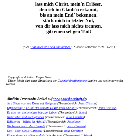
lass mich Christ, mein´n Erlöser,
den ich im Glaub´n erkannt,
bis an mein End´ bekennen,
stärk mich in letzter Not,
von dir lass mich nichts trennen,
gib einen sel´gen Tod!
(Lied '
Laß mich dein sein und bleiben
', Nikolaus Selnecker 1528 – 1592 )
Copyright und Autor: Jörgen Bauer
Dieser Inhalt darf unter Einhaltung der
Copyrightbestimmungen
kopiert und weiterverwendet
werden
Ähnliche / verwandte Artikel auf
www.gottesbotschaft.de
:
Jesu Siegeswort am Kreuz auf Golgatha
(Themenbereich:
Jesus Christus
)
Offenbarung 1,12-20: Der erhöhte HERR Jesus Christus
(Themenbereich:
Jesus Christus
)
Es gibt nur diesen einen Weg zum Leben!
(Themenbereich:
Islam
)
Nicht sehen und doch glauben
(Themenbereich:
Jesus Christus
)
Religionen - Welche ist richtig?
(Themenbereich:
Religionen
)
Wie komme ich in den Himmel?
(Themenbereich:
Jesus Christus
)
Gott - Sohn (Jesus Christus)
(Themenbereich:
Jesus Christus
)
Eine erstaunlich offene und ehrliche Antwort
(Themenbereich:
Islam
)