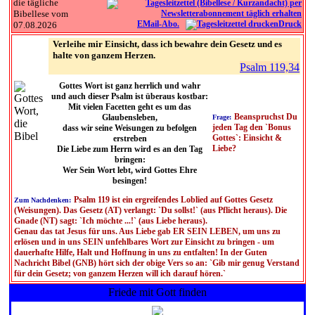
die tägliche
Bibellese vom
EMail-Abo.
Druck
07.08.2026
Verleihe mir Einsicht, dass ich bewahre dein Gesetz und es
halte von ganzem Herzen.
Psalm 119,34
Gottes Wort ist ganz herrlich und wahr
und auch dieser Psalm ist überaus kostbar:
Mit vielen Facetten geht es um das
Beanspruchst Du
Glaubensleben,
Frage:
jeden Tag den `Bonus
dass wir seine Weisungen zu befolgen
Gottes`: Einsicht &
erstreben
Liebe?
Die Liebe zum Herrn wird es an den Tag
bringen:
Wer Sein Wort lebt, wird Gottes Ehre
besingen!
Psalm 119 ist ein ergreifendes Loblied auf Gottes Gesetz
Zum Nachdenken:
(Weisungen). Das Gesetz (AT) verlangt: `Du sollst!` (aus Pflicht heraus). Die
Gnade (NT) sagt: `Ich möchte ...!` (aus Liebe heraus).
Genau das tat Jesus für uns. Aus Liebe gab ER SEIN LEBEN, um uns zu
erlösen und in uns SEIN unfehlbares Wort zur Einsicht zu bringen - um
dauerhafte Hilfe, Halt und Hoffnung in uns zu entfalten! In der Guten
Nachricht Bibel (GNB) hört sich der obige Vers so an: `Gib mir genug Verstand
für dein Gesetz; von ganzem Herzen will ich darauf hören.`
Friede mit Gott finden