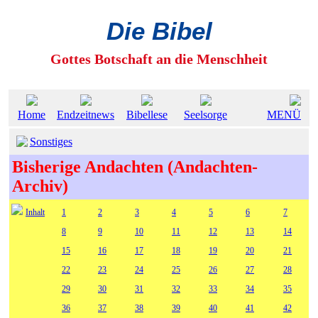
Die Bibel
Gottes Botschaft an die Menschheit
Home
Endzeitnews
Bibellese
Seelsorge
MENÜ
Sonstiges
Bisherige Andachten (Andachten-
Archiv)
Inhalt
1
2
3
4
5
6
7
8
9
10
11
12
13
14
15
16
17
18
19
20
21
22
23
24
25
26
27
28
29
30
31
32
33
34
35
36
37
38
39
40
41
42