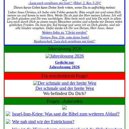
„Lasst euch versöhnen mit Gott!“ (Bibel, 2. Kor. 5,20)"
Dieses kurze Gebet kann Deine Seele retten, wenn Du es aufrichtig meinst:
Lieber Jesus Christus, ich habe viele Fehler gemacht. Bitte vergib mir und nimm Dich
meiner an und komm in mein Herz. Werde Du ab jetzt der Herr meines Lebens. Ich will
an Dich glauben und Dir treu nachfolgen. Bitte heile mich und leite Du mich in allem.
Lass mich durch Dich zu einem neuen Menschen werden und schenke mir Deinen tiefen
göttlichen Frieden. Du hast den Tod besiegt und wenn ich an Dich glaube, sind mir
alle Sünden vergeben. Dafür danke ich Dir von Herzen, Herr Jesus. Amen
Weitere Infos zu "Christ werden"
Vortrag-Tipp: Eile, rette deine Seele!
Kurzbotschaft "Lass dich versöhnen mit Gott!"
Jahreslosung 2026
Gedicht zur
Jahreslosung 2026
Die entscheidende Frage!
Der schmale und der breite Weg
Wo befindest Du Dich?
Fragen - Antworten
Israel-Iran-Krieg: Was sagt die Bibel zum weiteren Ablauf?
Wie nah sind wir der Entrückung?