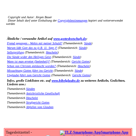
Copyright und Autor: Jörgen Bauer
Dieser Inhalt darf unter Einhaltung der
Copyrightbestimmungen
kopiert und weiterverwendet
werden
Ähnliche / verwandte Artikel auf
www.gottesbotschaft.de
:
Fremd gegangen - Wohin mit meiner Schuld?
(Themenbereich:
Sünde
)
Warum läßt Gott das zu (z.B. 11. Sept.)?
(Themenbereich:
Sünde
)
Selbstprüfung
(Themenbereich:
Heuchelei
)
Die Sünde wider den Heiligen Geist
(Themenbereich:
Sünde
)
Wann ist man errettet (Seelenheil)?
(Themenbereich:
Gericht Gottes
)
Schon von Christen enttäuscht worden?
(Themenbereich:
Heuchelei
)
Missachtung Gottes führt ins Gericht
(Themenbereich:
Sünde
)
Unglaube führt zum Gericht Gottes
(Themenbereich:
Gericht Gottes
)
Infos, große Linklisten etc. auf
www.bibelglaube.de
zu weiteren Artikeln, Gedichten,
Liedern usw.:
Themenbereich
Sünden
Themenbereich
Antichristliche Gesellschaft
Themenbereich
Heuchelei
Themenbereich
Strafgericht Gottes
Themenbereich
Abfallen vom Glauben
Tagesleitzettel -
Smartphone-App