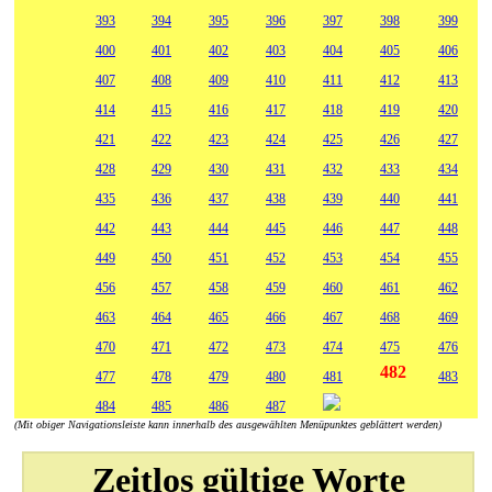
393
394
395
396
397
398
399
400
401
402
403
404
405
406
407
408
409
410
411
412
413
414
415
416
417
418
419
420
421
422
423
424
425
426
427
428
429
430
431
432
433
434
435
436
437
438
439
440
441
442
443
444
445
446
447
448
449
450
451
452
453
454
455
456
457
458
459
460
461
462
463
464
465
466
467
468
469
470
471
472
473
474
475
476
482
477
478
479
480
481
483
484
485
486
487
(Mit obiger Navigationsleiste kann innerhalb des ausgewählten Menüpunktes geblättert werden)
Zeitlos gültige Worte