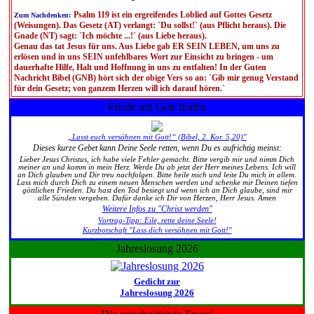
Psalm 119 ist ein ergreifendes Loblied auf Gottes Gesetz
Zum Nachdenken:
(Weisungen). Das Gesetz (AT) verlangt: `Du sollst!` (aus Pflicht heraus). Die
Gnade (NT) sagt: `Ich möchte ...!` (aus Liebe heraus).
Genau das tat Jesus für uns. Aus Liebe gab ER SEIN LEBEN, um uns zu
erlösen und in uns SEIN unfehlbares Wort zur Einsicht zu bringen - um
dauerhafte Hilfe, Halt und Hoffnung in uns zu entfalten! In der Guten
Nachricht Bibel (GNB) hört sich der obige Vers so an: `Gib mir genug Verstand
für dein Gesetz; von ganzem Herzen will ich darauf hören.`
Friede mit Gott finden
„Lasst euch versöhnen mit Gott!“ (Bibel, 2. Kor. 5,20)"
Dieses kurze Gebet kann Deine Seele retten, wenn Du es aufrichtig meinst:
Lieber Jesus Christus, ich habe viele Fehler gemacht. Bitte vergib mir und nimm Dich
meiner an und komm in mein Herz. Werde Du ab jetzt der Herr meines Lebens. Ich will
an Dich glauben und Dir treu nachfolgen. Bitte heile mich und leite Du mich in allem.
Lass mich durch Dich zu einem neuen Menschen werden und schenke mir Deinen tiefen
göttlichen Frieden. Du hast den Tod besiegt und wenn ich an Dich glaube, sind mir
alle Sünden vergeben. Dafür danke ich Dir von Herzen, Herr Jesus. Amen
Weitere Infos zu "Christ werden"
Vortrag-Tipp: Eile, rette deine Seele!
Kurzbotschaft "Lass dich versöhnen mit Gott!"
Jahreslosung 2026
Gedicht zur
Jahreslosung 2026