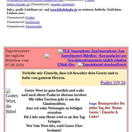
Nehmt einander an
(Themenbereich:
einander annehmen
)
Infos, große Linklisten etc. auf
www.bibelglaube.de
zu weiteren Artikeln, Gedichten,
Liedern usw.:
Themenbereich
Frieden
Themenbereich
Geschwister
Themenbereich
Nächstenliebe
Tagesleitzettel -
Smartphone-App
die tägliche
Bibellese vom
EMail-Abo.
Druck
07.08.2026
Verleihe mir Einsicht, dass ich bewahre dein Gesetz und es
halte von ganzem Herzen.
Psalm 119,34
Gottes Wort ist ganz herrlich und wahr
und auch dieser Psalm ist überaus kostbar:
Mit vielen Facetten geht es um das
Beanspruchst Du
Glaubensleben,
Frage:
jeden Tag den `Bonus
dass wir seine Weisungen zu befolgen
Gottes`: Einsicht &
erstreben
Liebe?
Die Liebe zum Herrn wird es an den Tag
bringen:
Wer Sein Wort lebt, wird Gottes Ehre
besingen!