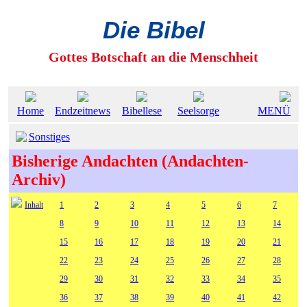
Die Bibel
Gottes Botschaft an die Menschheit
Home
Endzeitnews
Bibellese
Seelsorge
MENÜ
Sonstiges
Bisherige Andachten (Andachten-
Archiv)
Inhalt
1
2
3
4
5
6
7
8
9
10
11
12
13
14
15
16
17
18
19
20
21
22
23
24
25
26
27
28
29
30
31
32
33
34
35
36
37
38
39
40
41
42