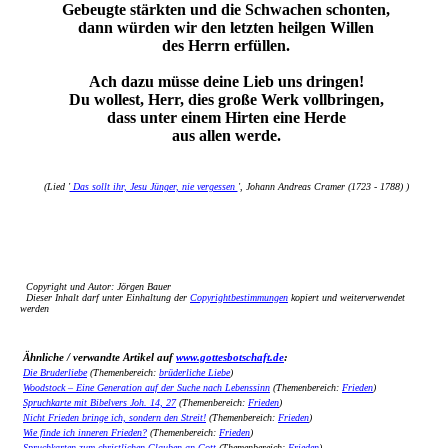
Gebeugte stärkten und die Schwachen schonten,
dann würden wir den letzten heilgen Willen
des Herrn erfüllen.
Ach dazu müsse deine Lieb uns dringen!
Du wollest, Herr, dies große Werk vollbringen,
dass unter einem Hirten eine Herde
aus allen werde.
(Lied '
Das sollt ihr, Jesu Jünger, nie vergessen
', Johann Andreas Cramer (1723 - 1788) )
Copyright und Autor: Jörgen Bauer
Dieser Inhalt darf unter Einhaltung der
Copyrightbestimmungen
kopiert und weiterverwendet
werden
Ähnliche / verwandte Artikel auf
www.gottesbotschaft.de
:
Die Bruderliebe
(Themenbereich:
brüderliche Liebe
)
Woodstock – Eine Generation auf der Suche nach Lebenssinn
(Themenbereich:
Frieden
)
Spruchkarte mit Bibelvers Joh. 14, 27
(Themenbereich:
Frieden
)
Nicht Frieden bringe ich, sondern den Streit!
(Themenbereich:
Frieden
)
Wie finde ich inneren Frieden?
(Themenbereich:
Frieden
)
Spruchkarten zum christlichen Glauben an Gott
(Themenbereich:
Frieden
)