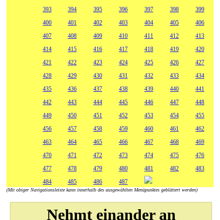
393
394
395
396
397
398
399
400
401
402
403
404
405
406
407
408
409
410
411
412
413
414
415
416
417
418
419
420
421
422
423
424
425
426
427
428
429
430
431
432
433
434
435
436
437
438
439
440
441
442
443
444
445
446
447
448
449
450
451
452
453
454
455
456
457
458
459
460
461
462
463
464
465
466
467
468
469
470
471
472
473
474
475
476
477
478
479
480
481
482
483
484
485
486
487
(Mit obiger Navigationsleiste kann innerhalb des ausgewählten Menüpunktes geblättert werden)
Nehmt einander an