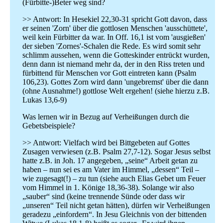
(Fürbitte-)Beter weg sind?
>> Antwort: In Hesekiel 22,30-31 spricht Gott davon, dass
er seinen 'Zorn' über die gottlosen Menschen 'ausschüttete',
weil kein Fürbitter da war. In Off. 16,1 ist vom 'ausgießen'
der sieben 'Zornes'-Schalen die Rede. Es wird somit sehr
schlimm aussehen, wenn die Gotteskinder entrückt wurden,
denn dann ist niemand mehr da, der in den Riss treten und
fürbittend für Menschen vor Gott eintreten kann (Psalm
106,23). Gottes Zorn wird dann 'ungebremst' über die dann
(ohne Ausnahme!) gottlose Welt ergehen! (siehe hierzu z.B.
Lukas 13,6-9)
Was lernen wir in Bezug auf Verheißungen durch die
Gebetsbeispiele?
>> Antwort: Vielfach wird bei Bittgebeten auf Gottes
Zusagen verwiesen (z.B. Psalm 27,7-12). Sogar Jesus selbst
hatte z.B. in Joh. 17 angegeben, „seine“ Arbeit getan zu
haben – nun sei es am Vater im Himmel, „dessen“ Teil –
wie zugesagt(!) – zu tun (siehe auch Elias Gebet um Feuer
vom Himmel in 1. Könige 18,36-38). Solange wir also
„sauber“ sind (keine trennende Sünde oder dass wir
„unseren“ Teil nicht getan hätten), dürfen wir Verheißungen
geradezu „einfordern“. In Jesu Gleichnis von der bittenden