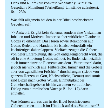
Dank und Ruhm (für konkrete Wohltaten): 5x = 19%
Gespräch / Mitteilung (Verheißung, Umstände aufzeigen):
6x = 23%
Was fällt allgemein bei den in der Bibel beschriebenen
Gebeten auf?
>> Antwort: Es gibt kein Schema, sondern eine Vielzahl an
Inhalten und Motiven. Immer ist aber wirklicher Glaube an
Gottes zu erkennen: Das Hören sowie Reaktionen auf
Gottes Reden und Handeln. Es ist also keinesfalls ein
leichtfertiges daherplappern. Vielfach zeugen die Gebete
von tiefer Ehrerbietung, die Gott entgegengebracht wird, die
oft in eine Anbetung Gottes mündet. Es finden sich letztlich
auch immer einzelne Elemente aus dem „Vater unser“ darin,
jedoch nie wirklich alle Teilbereiche. Immer sind die Gebete
aber von „geistlichen Früchten“ durchdrungen (Liebe von
ganzem Herzen zu Gott, Nächstenliebe, Demut) und somit
sind Bitten nach Gottes Willen, Einmütigkeit bei
Gemeinschaftsgebeten bis hin zu einem vertraulichen
Dialog zum himmlischen Vater (z.B. Joh. 17) darin
enthalten.
Was können wir aus den in der Bibel beschriebenen
Gebeten lernen – auch im Hinblick auf das „Vater unser“?