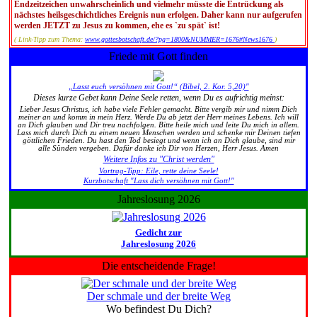
Endzeitzeichen unwahrscheinlich und vielmehr müsste die Entrückung als
nächstes heilsgeschichtliches Ereignis nun erfolgen. Daher kann nur aufgerufen
werden JETZT zu Jesus zu kommen, ehe es `zu spät` ist!
( Link-Tipp zum Thema:
www.gottesbotschaft.de/?pg=1800&NUMMER=1676#News1676
)
Friede mit Gott finden
„Lasst euch versöhnen mit Gott!“ (Bibel, 2. Kor. 5,20)"
Dieses kurze Gebet kann Deine Seele retten, wenn Du es aufrichtig meinst:
Lieber Jesus Christus, ich habe viele Fehler gemacht. Bitte vergib mir und nimm Dich
meiner an und komm in mein Herz. Werde Du ab jetzt der Herr meines Lebens. Ich will
an Dich glauben und Dir treu nachfolgen. Bitte heile mich und leite Du mich in allem.
Lass mich durch Dich zu einem neuen Menschen werden und schenke mir Deinen tiefen
göttlichen Frieden. Du hast den Tod besiegt und wenn ich an Dich glaube, sind mir
alle Sünden vergeben. Dafür danke ich Dir von Herzen, Herr Jesus. Amen
Weitere Infos zu "Christ werden"
Vortrag-Tipp: Eile, rette deine Seele!
Kurzbotschaft "Lass dich versöhnen mit Gott!"
Jahreslosung 2026
Gedicht zur
Jahreslosung 2026
Die entscheidende Frage!
Der schmale und der breite Weg
Wo befindest Du Dich?