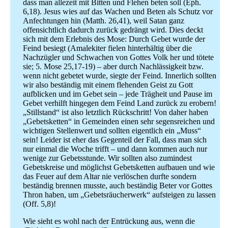
dass man allezeit mit Bitten und Flehen beten soll (Eph.
6,18). Jesus wies auf das Wachen und Beten als Schutz vor
Anfechtungen hin (Matth. 26,41), weil Satan ganz
offensichtlich dadurch zurück gedrängt wird. Dies deckt
sich mit dem Erlebnis des Mose: Durch Gebet wurde der
Feind besiegt (Amalekiter fielen hinterhältig über die
Nachzügler und Schwachen von Gottes Volk her und tötete
sie; 5. Mose 25,17-19) – aber durch Nachlässigkeit bzw.
wenn nicht gebetet wurde, siegte der Feind. Innerlich sollten
wir also beständig mit einem flehenden Geist zu Gott
aufblicken und im Gebet sein – jede Trägheit und Pause im
Gebet verhilft hingegen dem Feind Land zurück zu erobern!
„Stillstand“ ist also letztlich Rückschritt! Von daher haben
„Gebetsketten“ in Gemeinden einen sehr segensreichen und
wichtigen Stellenwert und sollten eigentlich ein „Muss“
sein! Leider ist eher das Gegenteil der Fall, dass man sich
nur einmal die Woche trifft – und dann kommen auch nur
wenige zur Gebetsstunde. Wir sollten also zumindest
Gebetskreise und möglichst Gebetsketten aufbauen und wie
das Feuer auf dem Altar nie verlöschen durfte sondern
beständig brennen musste, auch beständig Beter vor Gottes
Thron haben, um „Gebetsräucherwerk“ aufsteigen zu lassen
(Off. 5,8)!
Wie sieht es wohl nach der Entrückung aus, wenn die