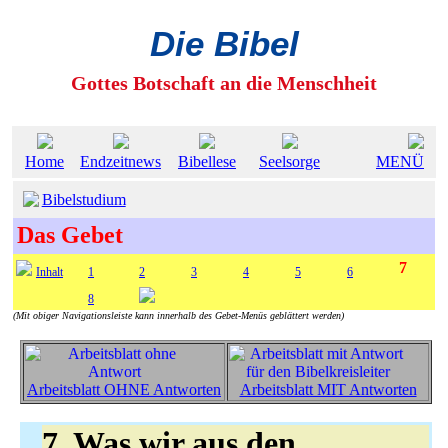
Die Bibel
Gottes Botschaft an die Menschheit
Home
Endzeitnews
Bibellese
Seelsorge
MENÜ
Bibelstudium
Das Gebet
7
Inhalt
1
2
3
4
5
6
8
(Mit obiger Navigationsleiste kann innerhalb des Gebet-Menüs geblättert werden)
Arbeitsblatt OHNE Antworten
Arbeitsblatt MIT Antworten
7. Was wir aus den