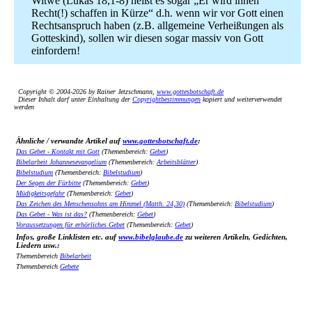
Witwe (Lukas 18,1-8) heißt es sogar „Er wird ihnen
Recht(!) schaffen in Kürze“ d.h. wenn wir vor Gott einen
Rechtsanspruch haben (z.B. allgemeine Verheißungen als
Gotteskind), sollen wir diesen sogar massiv von Gott
einfordern!
Copyright © 2004-2026 by Rainer Jetzschmann,
www.gottesbotschaft.de
Dieser Inhalt darf unter Einhaltung der
Copyrightbestimmungen
kopiert und weiterverwendet
werden
Ähnliche / verwandte Artikel auf
www.gottesbotschaft.de
:
Das Gebet - Kontakt mit Gott
(Themenbereich:
Gebet
)
Bibelarbeit Johannesevangelium
(Themenbereich:
Arbeitsblätter
)
Bibelstudium
(Themenbereich:
Bibelstudium
)
Der Segen der Fürbitte
(Themenbereich:
Gebet
)
Müdigkeitsgefahr
(Themenbereich:
Gebet
)
Das Zeichen des Menschensohns am Himmel (Matth. 24,30)
(Themenbereich:
Bibelstudium
)
Das Gebet - Was ist das?
(Themenbereich:
Gebet
)
Voraussetzungen für erhörliches Gebet
(Themenbereich:
Gebet
)
Infos, große Linklisten etc. auf
www.bibelglaube.de
zu weiteren Artikeln, Gedichten,
Liedern usw.:
Themenbereich
Bibelarbeit
Themenbereich
Gebete