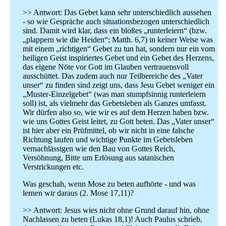
>> Antwort: Das Gebet kann sehr unterschiedlich aussehen
- so wie Gespräche auch situationsbezogen unterschiedlich
sind. Damit wird klar, dass ein bloßes „runterleiern“ (bzw.
„plappern wie die Heiden“; Matth. 6,7) in keiner Weise was
mit einem „richtigen“ Gebet zu tun hat, sondern nur ein vom
heiligen Geist inspiriertes Gebet und ein Gebet des Herzens,
das eigene Nöte vor Gott im Glauben vertrauensvoll
ausschüttet. Das zudem auch nur Teilbereiche des „Vater
unser“ zu finden sind zeigt uns, dass Jesu Gebet weniger ein
„Muster-Einzelgebet“ (was man stumpfsinnig runterleiern
soll) ist, als vielmehr das Gebetsleben als Ganzes umfasst.
Wir dürfen also so, wie wir es auf dem Herzen haben bzw.
wie uns Gottes Geist leitet, zu Gott beten. Das „Vater unser“
ist hier aber ein Prüfmittel, ob wir nicht in eine falsche
Richtung laufen und wichtige Punkte im Gebetsleben
vernachlässigen wie den Bau von Gottes Reich,
Versöhnung, Bitte um Erlösung aus satanischen
Verstrickungen etc.
Was geschah, wenn Mose zu beten aufhörte - und was
lernen wir daraus (2. Mose 17,11)?
>> Antwort: Jesus wies nicht ohne Grund darauf hin, ohne
Nachlassen zu beten (Lukas 18,1)! Auch Paulus schrieb,