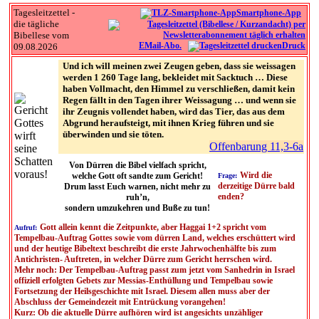
Tagesleitzettel -
Smartphone-App
die tägliche
Bibellese vom
EMail-Abo.
Druck
09.08.2026
Und ich will meinen zwei Zeugen geben, dass sie weissagen
werden 1 260 Tage lang, bekleidet mit Sacktuch … Diese
haben Vollmacht, den Himmel zu verschließen, damit kein
Regen fällt in den Tagen ihrer Weissagung … und wenn sie
ihr Zeugnis vollendet haben, wird das Tier, das aus dem
Abgrund heraufsteigt, mit ihnen Krieg führen und sie
überwinden und sie töten.
Offenbarung 11,3-6a
Von Dürren die Bibel vielfach spricht,
Wird die
welche Gott oft sandte zum Gericht!
Frage:
derzeitige Dürre bald
Drum lasst Euch warnen, nicht mehr zu
enden?
ruh’n,
sondern umzukehren und Buße zu tun!
Gott allein kennt die Zeitpunkte, aber Haggai 1+2 spricht vom
Aufruf:
Tempelbau-Auftrag Gottes sowie vom dürren Land, welches erschüttert wird
und der heutige Bibeltext beschreibt die erste Jahrwochenhälfte bis zum
Antichristen- Auftreten, in welcher Dürre zum Gericht herrschen wird.
Mehr noch: Der Tempelbau-Auftrag passt zum jetzt vom Sanhedrin in Israel
offiziell erfolgten Gebets zur Messias-Enthüllung und Tempelbau sowie
Fortsetzung der Heilsgeschichte mit Israel. Diesem allen muss aber der
Abschluss der Gemeindezeit mit Entrückung vorangehen!
Kurz: Ob die aktuelle Dürre aufhören wird ist angesichts unzähliger