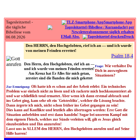
Tagesleitzettel -
Smartphone-App
die tägliche
Bibellese vom
EMail-Abo.
Druck
06.08.2026
Den HERRN, den Hochgelobten, rief ich an — und ich wurde
von meinen Feinden errettet!
Psalm 18,4
Den Herrn, den Hochgelobten, rief ich an —
Wie verhältst Du
Frage:
und ich wurde von meinen Feinden errettet!
Dich in ausweglosen
Am Kreuz hat Er Alles für mich getan,
Situationen?
zerstört sind die Banden die mich gekettet
Oft hatte ich es schon auf der Arbeit erlebt: Ein technisches
Zur Ermutigung:
Problem war einfach nicht zu lösen und ich rackerte mich hochkonzentriert ab
und war schließlich total ermattet. Aber wenn ich dann erstmal abbrach und
ins Gebet ging, kam sehr oft ein `Geistesblitz`, welcher die Lösung brachte.
Dann ärgerte ich mich, nicht schon früher ins Gebet gegangen zu sein!
Dies kann auf Konflikte und letztlich alles übertragen werden: Erst Gott die
Situation anbefehlen und erst dann handeln! Sogar bei unserem Kampf mit
dem eigenen Fleisch, welches zur Sünde verleiten will, gilt es Jesus gleich
einzubeziehen und Ihn anzurufen!
Lasst uns in ALLEM den HERRN, den Hochgelobten anrufen und auf Seine
Hilfe harren!