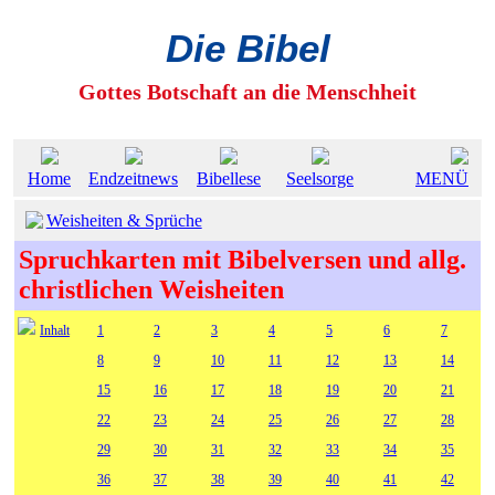
Die Bibel
Gottes Botschaft an die Menschheit
Home
Endzeitnews
Bibellese
Seelsorge
MENÜ
Weisheiten & Sprüche
Spruchkarten mit Bibelversen und allg.
christlichen Weisheiten
Inhalt
1
2
3
4
5
6
7
8
9
10
11
12
13
14
15
16
17
18
19
20
21
22
23
24
25
26
27
28
29
30
31
32
33
34
35
36
37
38
39
40
41
42