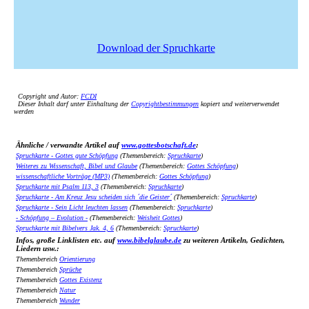
Download der Spruchkarte
Copyright und Autor:
FCDI
Dieser Inhalt darf unter Einhaltung der
Copyrightbestimmungen
kopiert und weiterverwendet
werden
Ähnliche / verwandte Artikel auf
www.gottesbotschaft.de
:
Spruchkarte - Gottes gute Schöpfung
(Themenbereich:
Spruchkarte
)
Weiteres zu Wissenschaft, Bibel und Glaube
(Themenbereich:
Gottes Schöpfung
)
wissenschaftliche Vorträge (MP3)
(Themenbereich:
Gottes Schöpfung
)
Spruchkarte mit Psalm 113, 3
(Themenbereich:
Spruchkarte
)
Spruchkarte - Am Kreuz Jesu scheiden sich ´die Geister´
(Themenbereich:
Spruchkarte
)
Spruchkarte - Sein Licht leuchten lassen
(Themenbereich:
Spruchkarte
)
- Schöpfung – Evolution -
(Themenbereich:
Weisheit Gottes
)
Spruchkarte mit Bibelvers Jak. 4, 6
(Themenbereich:
Spruchkarte
)
Infos, große Linklisten etc. auf
www.bibelglaube.de
zu weiteren Artikeln, Gedichten,
Liedern usw.:
Themenbereich
Orientierung
Themenbereich
Sprüche
Themenbereich
Gottes Existenz
Themenbereich
Natur
Themenbereich
Wunder